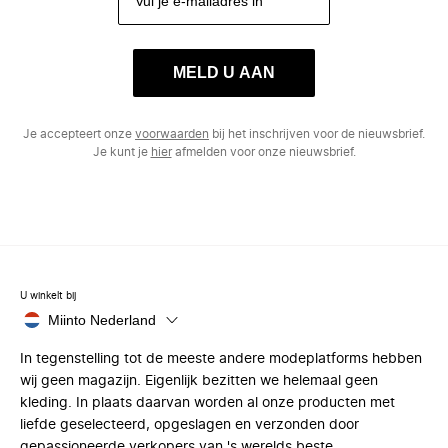
MELD U AAN
Je accepteert onze
voorwaarden
bij het inschrijven voor de nieuwsbrief.
Je kunt je
hier
afmelden voor onze nieuwsbrief.
U winkelt bij
Miinto Nederland
In tegenstelling tot de meeste andere modeplatforms hebben
wij geen magazijn. Eigenlijk bezitten we helemaal geen
kleding. In plaats daarvan worden al onze producten met
liefde geselecteerd, opgeslagen en verzonden door
gepassioneerde verkopers van 's werelds beste