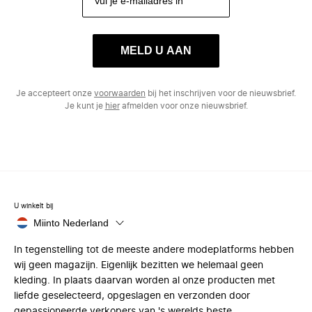
MELD U AAN
Je accepteert onze
voorwaarden
bij het inschrijven voor de nieuwsbrief.
Je kunt je
hier
afmelden voor onze nieuwsbrief.
U winkelt bij
Miinto Nederland
In tegenstelling tot de meeste andere modeplatforms hebben
wij geen magazijn. Eigenlijk bezitten we helemaal geen
kleding. In plaats daarvan worden al onze producten met
liefde geselecteerd, opgeslagen en verzonden door
gepassioneerde verkopers van 's werelds beste