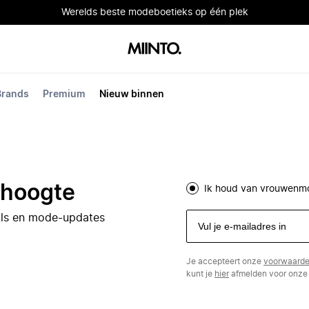
Werelds beste modeboetieks op één plek
Brands
Premium
Nieuw binnen
e hoogte
Ik houd van vrouwenm
eals en mode-updates
Je accepteert onze
voorwaard
kunt je
hier
afmelden voor onze 