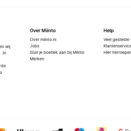
Over Miinto
Help
Over miinto.nl
Veel gestelde
Jobs
Klantenservic
en wij
Sluit je boetiek aan bij Miinto
Hier herroepe
. In
Merken
rde
u