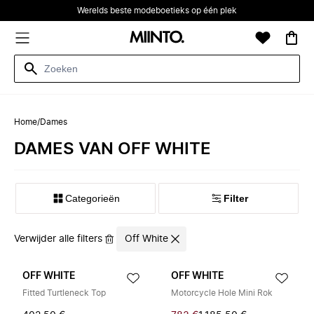
Werelds beste modeboetieks op één plek
Home
/
Dames
DAMES VAN OFF WHITE
Categorieën
Filter
Verwijder alle filters
Off White
OFF WHITE
OFF WHITE
Fitted Turtleneck Top
Motorcycle Hole Mini Rok