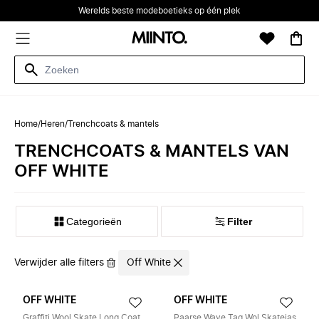
Werelds beste modeboetieks op één plek
Home
/
Heren
/
Trenchcoats & mantels
TRENCHCOATS & MANTELS VAN
OFF WHITE
Categorieën
Filter
Verwijder alle filters
Off White
OFF WHITE
OFF WHITE
Graffiti Wool Skate Long Coat
Paarse Wave Tag Wol Skatejas