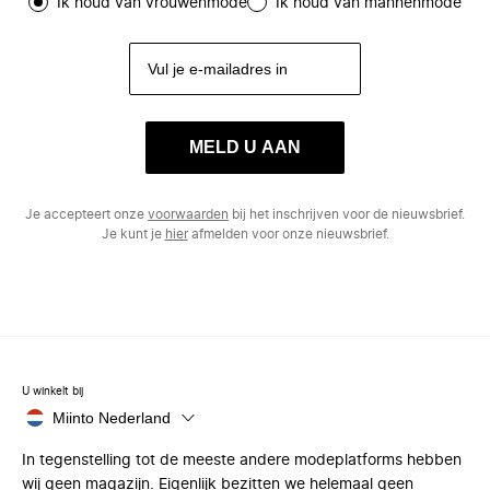
Ik houd van vrouwenmode
Ik houd van mannenmode
MELD U AAN
Je accepteert onze
voorwaarden
bij het inschrijven voor de nieuwsbrief.
Je kunt je
hier
afmelden voor onze nieuwsbrief.
U winkelt bij
Miinto Nederland
In tegenstelling tot de meeste andere modeplatforms hebben
wij geen magazijn. Eigenlijk bezitten we helemaal geen