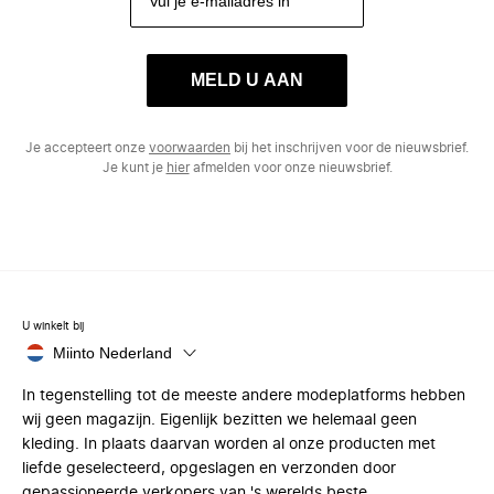
MELD U AAN
Je accepteert onze
voorwaarden
bij het inschrijven voor de nieuwsbrief.
Je kunt je
hier
afmelden voor onze nieuwsbrief.
U winkelt bij
Miinto Nederland
In tegenstelling tot de meeste andere modeplatforms hebben
wij geen magazijn. Eigenlijk bezitten we helemaal geen
kleding. In plaats daarvan worden al onze producten met
liefde geselecteerd, opgeslagen en verzonden door
gepassioneerde verkopers van 's werelds beste