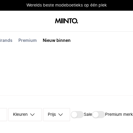
Werelds beste modeboetieks op één plek
Brands
Premium
Nieuw binnen
Kleuren
Prijs
Sale
Premium mer