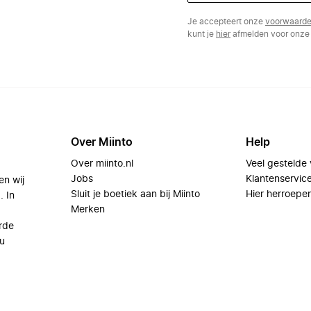
Je accepteert onze
voorwaard
kunt je
hier
afmelden voor onze 
Over Miinto
Help
Over miinto.nl
Veel gestelde
Jobs
Klantenservic
en wij
Sluit je boetiek aan bij Miinto
Hier herroepe
. In
Merken
rde
u