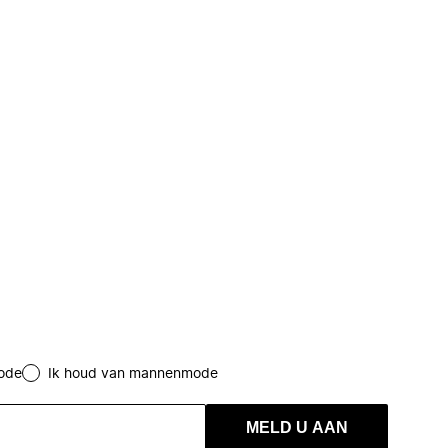
ode
Ik houd van mannenmode
MELD U AAN