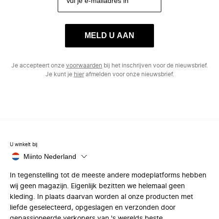
MELD U AAN
Je accepteert onze
voorwaarden
bij het inschrijven voor de nieuwsbrief.
Je kunt je
hier
afmelden voor onze nieuwsbrief.
U winkelt bij
Miinto Nederland
In tegenstelling tot de meeste andere modeplatforms hebben
wij geen magazijn. Eigenlijk bezitten we helemaal geen
kleding. In plaats daarvan worden al onze producten met
liefde geselecteerd, opgeslagen en verzonden door
gepassioneerde verkopers van 's werelds beste