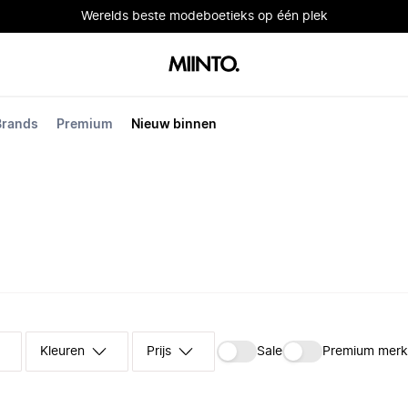
Werelds beste modeboetieks op één plek
Brands
Premium
Nieuw binnen
Kleuren
Prijs
Sale
Premium mer