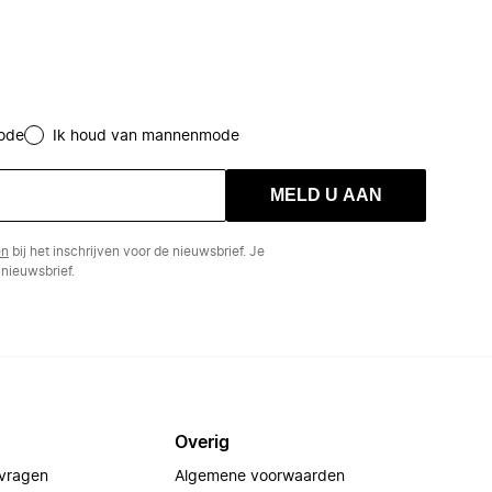
ode
Ik houd van mannenmode
MELD U AAN
en
bij het inschrijven voor de nieuwsbrief. Je
nieuwsbrief.
Overig
 vragen
Algemene voorwaarden