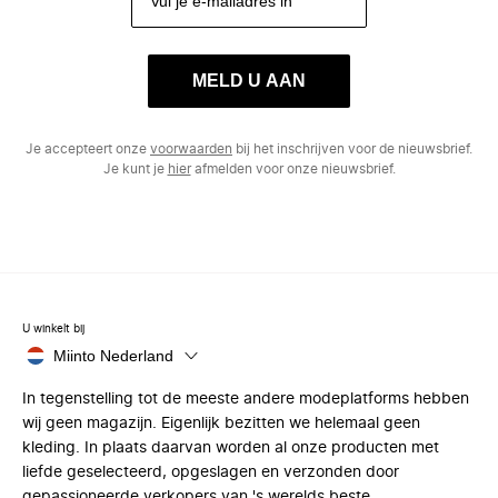
MELD U AAN
Je accepteert onze
voorwaarden
bij het inschrijven voor de nieuwsbrief.
Je kunt je
hier
afmelden voor onze nieuwsbrief.
U winkelt bij
Miinto Nederland
In tegenstelling tot de meeste andere modeplatforms hebben
wij geen magazijn. Eigenlijk bezitten we helemaal geen
kleding. In plaats daarvan worden al onze producten met
liefde geselecteerd, opgeslagen en verzonden door
gepassioneerde verkopers van 's werelds beste