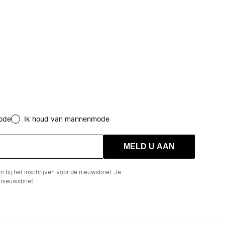
ode
Ik houd van mannenmode
MELD U AAN
en
bij het inschrijven voor de nieuwsbrief. Je
nieuwsbrief.