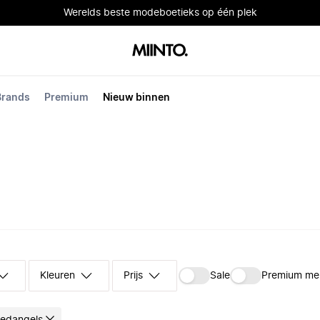
Werelds beste modeboetieks op één plek
Brands
Premium
Nieuw binnen
Kleuren
Prijs
Sale
Premium me