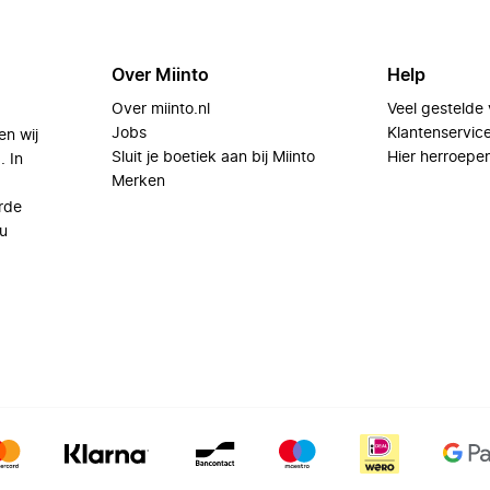
Over Miinto
Help
Over miinto.nl
Veel gestelde
Jobs
Klantenservic
en wij
Sluit je boetiek aan bij Miinto
Hier herroepe
. In
Merken
rde
u