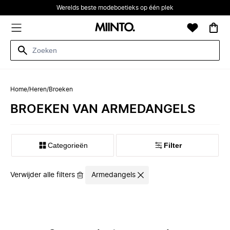
Werelds beste modeboetieks op één plek
Home
/
Heren
/
Broeken
BROEKEN VAN ARMEDANGELS
Categorieën
Filter
Verwijder alle filters
Armedangels