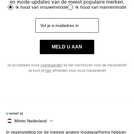
en mode-updates van de meest populaire merken.
Ik houd van vrouwenmode
Ik houd van mannenmode
MELD U AAN
Je accepteert onze
voorwaarden
bij het inschrijven voor de nieuwsbrief.
Je kunt je
hier
afmelden voor onze nieuwsbrief.
U winkelt bij
Miinto Nederland
In tegenstelling tot de meeste andere modeplatforms hebben