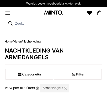
Werelds beste modeboetieks op één plek
Home
/
Heren
/
Nachtkleding
NACHTKLEDING VAN
ARMEDANGELS
Categorieën
Filter
Verwijder alle filters
Armedangels