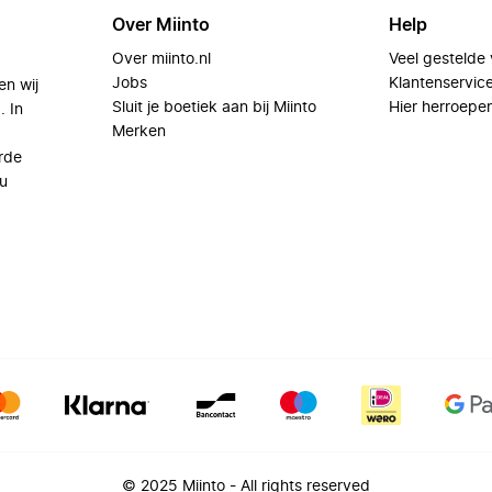
Over Miinto
Help
Over miinto.nl
Veel gestelde
Jobs
Klantenservic
en wij
Sluit je boetiek aan bij Miinto
Hier herroepe
. In
Merken
rde
u
© 2025 Miinto - All rights reserved