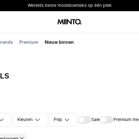
Werelds beste modeboetieks op één plek
Brands
Premium
Nieuw binnen
LS
Kleuren
Prijs
Sale
Premium me