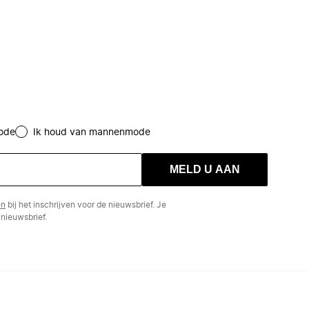
ode
Ik houd van mannenmode
MELD U AAN
en
bij het inschrijven voor de nieuwsbrief. Je
nieuwsbrief.