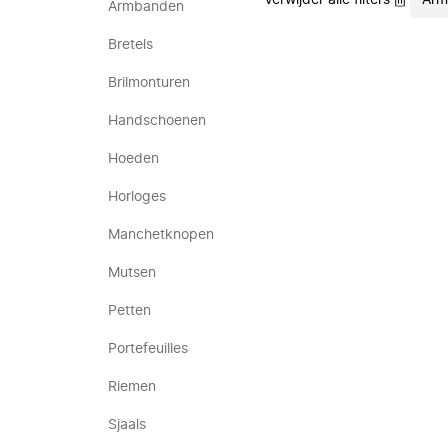
Verwijder alle filters
Arm
Armbanden
Bretels
Brilmonturen
Handschoenen
Hoeden
Horloges
Manchetknopen
Mutsen
Petten
Portefeuilles
Riemen
Sjaals