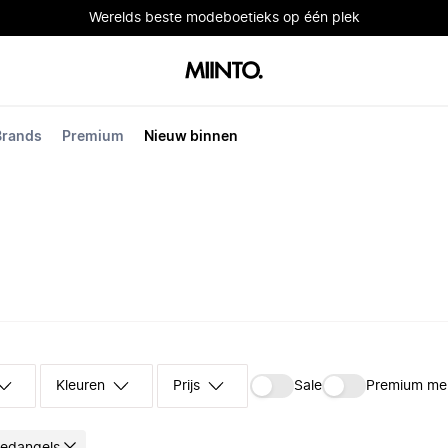
Werelds beste modeboetieks op één plek
Brands
Premium
Nieuw binnen
Kleuren
Prijs
Sale
Premium me