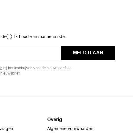
ode
Ik houd van mannenmode
MELD U AAN
en
bij het inschrijven voor de nieuwsbrief. Je
nieuwsbrief.
Overig
 vragen
Algemene voorwaarden