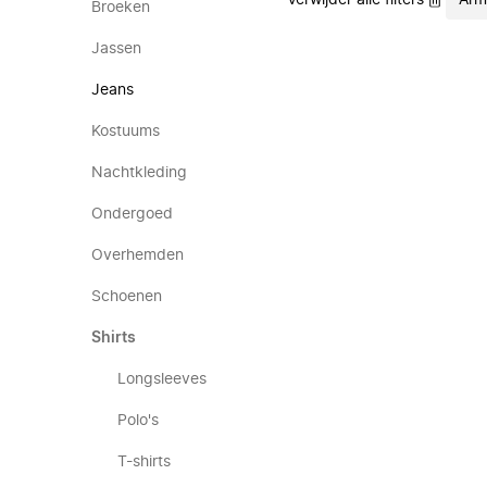
Verwijder alle filters
Arm
Broeken
Jassen
Jeans
Kostuums
Nachtkleding
Ondergoed
Overhemden
Schoenen
Shirts
Longsleeves
Polo's
T-shirts