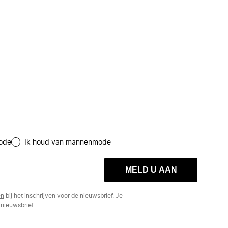
ode
Ik houd van mannenmode
MELD U AAN
en
bij het inschrijven voor de nieuwsbrief. Je
nieuwsbrief.