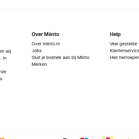
Over Miinto
Help
Over miinto.nl
Veel gestelde
Jobs
Klantenservic
en wij
Sluit je boetiek aan bij Miinto
Hier herroepe
. In
Merken
rde
u