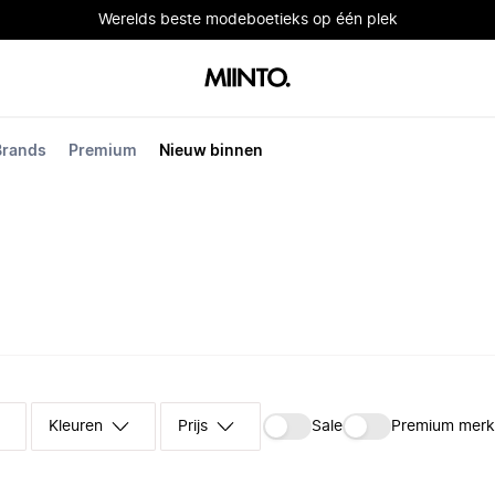
Werelds beste modeboetieks op één plek
Brands
Premium
Nieuw binnen
Kleuren
Prijs
Sale
Premium mer