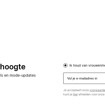
e hoogte
Ik houd van vrouwenm
eals en mode-updates
Je accepteert onze
voorwaard
kunt je
hier
afmelden voor onze 