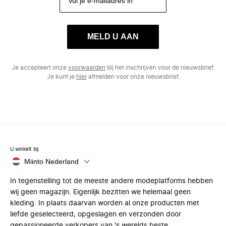
MELD U AAN
Je accepteert onze
voorwaarden
bij het inschrijven voor de nieuwsbrief.
Je kunt je
hier
afmelden voor onze nieuwsbrief.
U winkelt bij
Miinto Nederland
In tegenstelling tot de meeste andere modeplatforms hebben
wij geen magazijn. Eigenlijk bezitten we helemaal geen
kleding. In plaats daarvan worden al onze producten met
liefde geselecteerd, opgeslagen en verzonden door
gepassioneerde verkopers van 's werelds beste