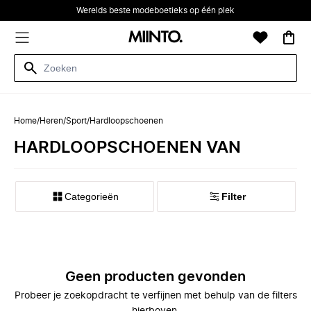
Werelds beste modeboetieks op één plek
Home
/
Heren
/
Sport
/
Hardloopschoenen
HARDLOOPSCHOENEN VAN
Categorieën
Filter
Geen producten gevonden
Probeer je zoekopdracht te verfijnen met behulp van de filters