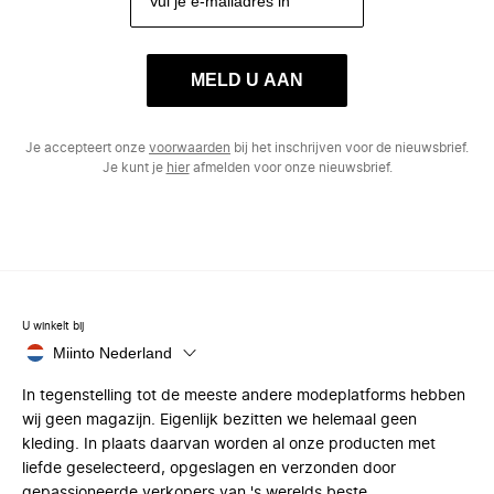
MELD U AAN
Je accepteert onze
voorwaarden
bij het inschrijven voor de nieuwsbrief.
Je kunt je
hier
afmelden voor onze nieuwsbrief.
U winkelt bij
Miinto Nederland
In tegenstelling tot de meeste andere modeplatforms hebben
wij geen magazijn. Eigenlijk bezitten we helemaal geen
kleding. In plaats daarvan worden al onze producten met
liefde geselecteerd, opgeslagen en verzonden door
gepassioneerde verkopers van 's werelds beste