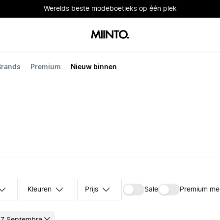
Werelds beste modeboetieks op één plek
Brands
Premium
Nieuw binnen
Kleuren
Prijs
Sale
Premium me