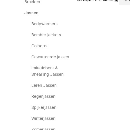
Verwijder alle filters
Le 
Broeken
Jassen
Bodywarmers
Bomber jackets
Colberts
Gewatteerde jassen
Imitatiebont &
Shearling Jassen
Leren Jassen
Regenjassen
Spijkerjassen
Winterjassen
Zomerjassen