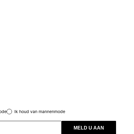
ode
Ik houd van mannenmode
MELD U AAN