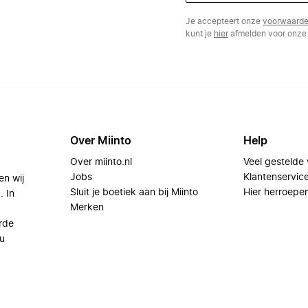
Je accepteert onze
voorwaard
kunt je
hier
afmelden voor onze 
Over Miinto
Help
Over miinto.nl
Veel gestelde
Jobs
Klantenservic
en wij
Sluit je boetiek aan bij Miinto
Hier herroepe
. In
Merken
rde
u