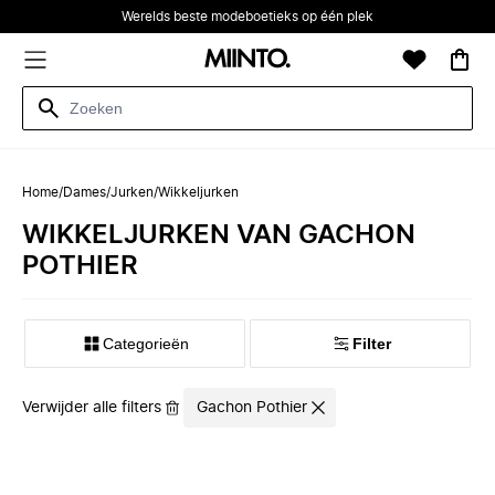
Werelds beste modeboetieks op één plek
Home
/
Dames
/
Jurken
/
Wikkeljurken
WIKKELJURKEN VAN GACHON
POTHIER
Categorieën
Filter
Verwijder alle filters
Gachon Pothier