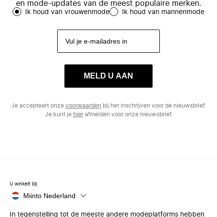
en mode-updates van de meest populaire merken.
Ik houd van vrouwenmode
Ik houd van mannenmode
MELD U AAN
Je accepteert onze
voorwaarden
bij het inschrijven voor de nieuwsbrief.
Je kunt je
hier
afmelden voor onze nieuwsbrief.
U winkelt bij
Miinto Nederland
In tegenstelling tot de meeste andere modeplatforms hebben