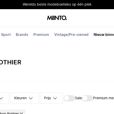
Werelds beste modeboetieks op één plek
Sport
Brands
Premium
Vintage/Pre-owned
Nieuw binn
OTHIER
Kleuren
Prijs
Sale
Premium me