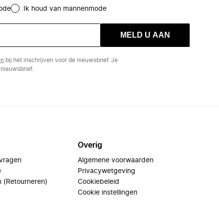
ode
Ik houd van mannenmode
MELD U AAN
en
bij het inschrijven voor de nieuwsbrief. Je
nieuwsbrief.
Overig
 vragen
Algemene voorwaarden
e
Privacywetgeving
n (Retourneren)
Cookiebeleid
Cookie instellingen