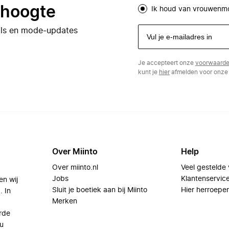
e hoogte
Ik houd van vrouwenm
eals en mode-updates
Je accepteert onze
voorwaard
kunt je
hier
afmelden voor onze 
Over Miinto
Help
Over miinto.nl
Veel gestelde
Jobs
Klantenservic
en wij
Sluit je boetiek aan bij Miinto
Hier herroepe
. In
Merken
rde
u