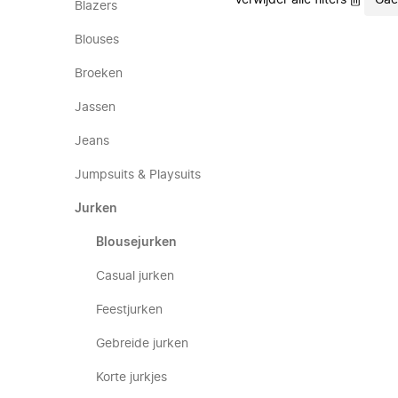
Verwijder alle filters
Gac
Blazers
Blouses
Broeken
Jassen
Jeans
Jumpsuits & Playsuits
Jurken
Blousejurken
Casual jurken
Feestjurken
Gebreide jurken
Korte jurkjes