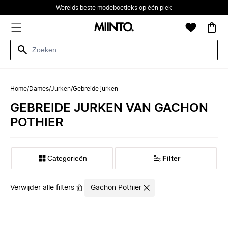
Werelds beste modeboetieks op één plek
Home
/
Dames
/
Jurken
/
Gebreide jurken
GEBREIDE JURKEN VAN GACHON
POTHIER
Categorieën
Filter
Verwijder alle filters
Gachon Pothier