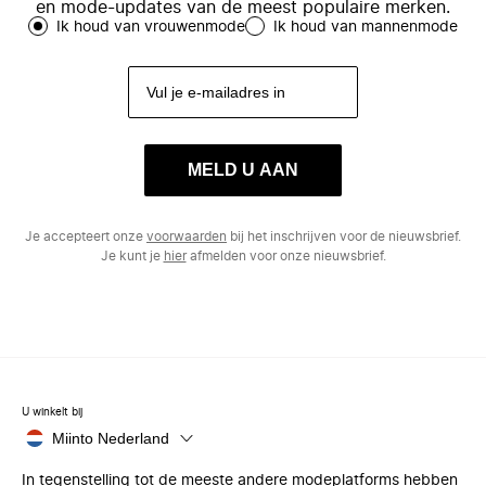
en mode-updates van de meest populaire merken.
Ik houd van vrouwenmode
Ik houd van mannenmode
MELD U AAN
Je accepteert onze
voorwaarden
bij het inschrijven voor de nieuwsbrief.
Je kunt je
hier
afmelden voor onze nieuwsbrief.
U winkelt bij
Miinto Nederland
In tegenstelling tot de meeste andere modeplatforms hebben