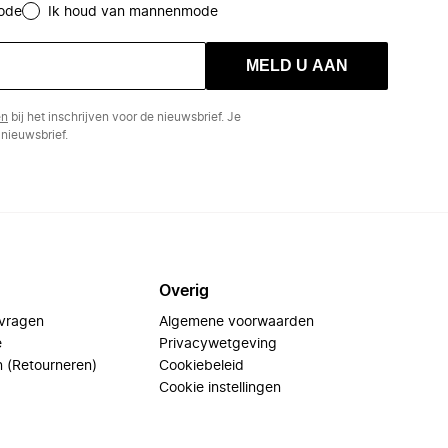
ode
Ik houd van mannenmode
MELD U AAN
en
bij het inschrijven voor de nieuwsbrief. Je
nieuwsbrief.
Overig
 vragen
Algemene voorwaarden
e
Privacywetgeving
n (Retourneren)
Cookiebeleid
Cookie instellingen