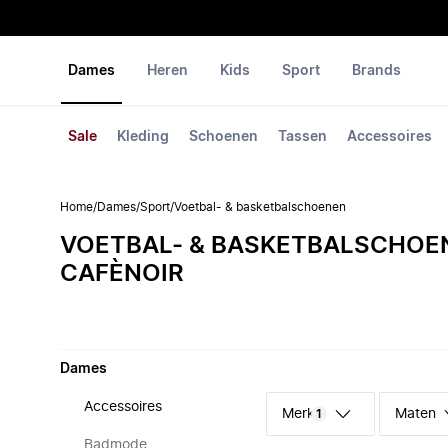
Dames
Heren
Kids
Sport
Brands
Sale
Kleding
Schoenen
Tassen
Accessoires
Home
/
Dames
/
Sport
/
Voetbal- & basketbalschoenen
VOETBAL- & BASKETBALSCHOE
CAFÈNOIR
Dames
Accessoires
Merk
Maten
1
Badmode