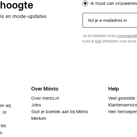
e hoogte
Ik houd van vrouwenm
eals en mode-updates
Je accepteert onze
voorwaard
kunt je
hier
afmelden voor onze 
Over Miinto
Help
Over miinto.nl
Veel gestelde
Jobs
Klantenservic
en wij
Sluit je boetiek aan bij Miinto
Hier herroepe
. In
Merken
rde
u