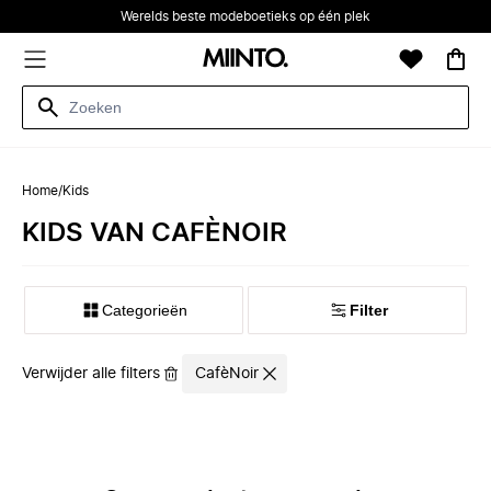
Werelds beste modeboetieks op één plek
Home
/
Kids
KIDS VAN CAFÈNOIR
Categorieën
Filter
Verwijder alle filters
CafèNoir