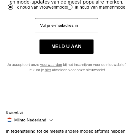
en mode-updates van de meest populaire merken.
Ik houd van vrouwenmode
Ik houd van mannenmode
MELD U AAN
Je accepteert onze
voorwaarden
bij het inschrijven voor de nieuwsbrief.
Je kunt je
hier
afmelden voor onze nieuwsbrief.
U winkelt bij
Miinto Nederland
In tegenstelling tot de meeste andere modeplatforms hebben