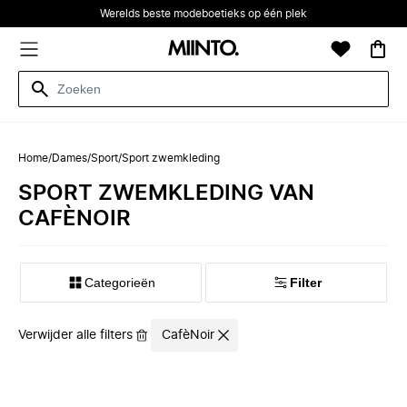
Werelds beste modeboetieks op één plek
Home
/
Dames
/
Sport
/
Sport zwemkleding
SPORT ZWEMKLEDING VAN
CAFÈNOIR
Categorieën
Filter
Verwijder alle filters
CafèNoir