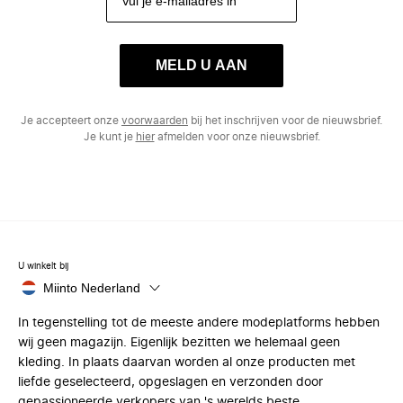
MELD U AAN
Je accepteert onze
voorwaarden
bij het inschrijven voor de nieuwsbrief.
Je kunt je
hier
afmelden voor onze nieuwsbrief.
U winkelt bij
Miinto Nederland
In tegenstelling tot de meeste andere modeplatforms hebben
wij geen magazijn. Eigenlijk bezitten we helemaal geen
kleding. In plaats daarvan worden al onze producten met
liefde geselecteerd, opgeslagen en verzonden door
gepassioneerde verkopers van 's werelds beste