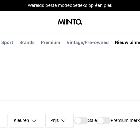
Werelds beste modeboetieks op één plek
Sport
Brands
Premium
Vintage/Pre-owned
Nieuw binn
Kleuren
Prijs
Sale
Premium mer