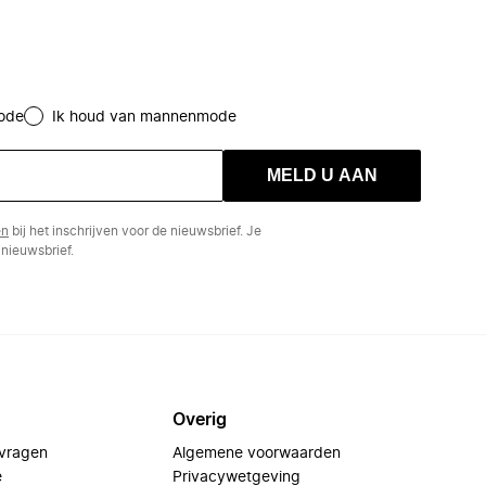
ode
Ik houd van mannenmode
MELD U AAN
en
bij het inschrijven voor de nieuwsbrief. Je
nieuwsbrief.
Overig
 vragen
Algemene voorwaarden
e
Privacywetgeving