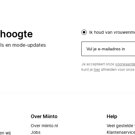
e hoogte
Ik houd van vrouwenm
eals en mode-updates
Je accepteert onze
voorwaard
kunt je
hier
afmelden voor onze 
Over Miinto
Help
Over miinto.nl
Veel gestelde
Jobs
Klantenservic
en wij