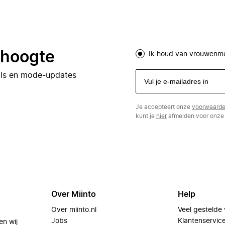
e hoogte
Ik houd van vrouwenm
eals en mode-updates
Je accepteert onze
voorwaard
kunt je
hier
afmelden voor onze 
Over Miinto
Help
Over miinto.nl
Veel gestelde
Jobs
Klantenservic
en wij