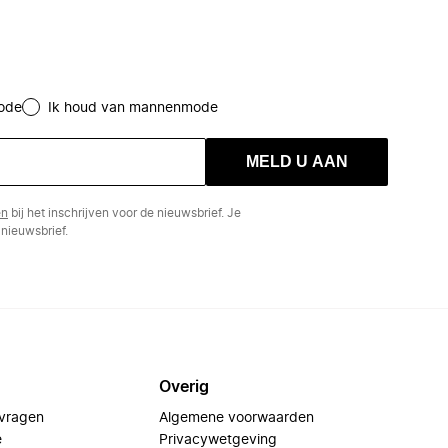
ode
Ik houd van mannenmode
MELD U AAN
en
bij het inschrijven voor de nieuwsbrief. Je
nieuwsbrief.
Overig
 vragen
Algemene voorwaarden
e
Privacywetgeving