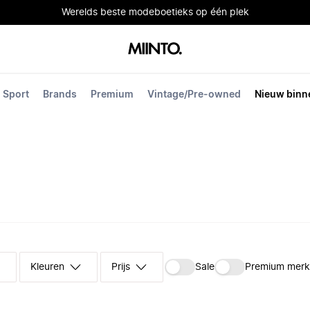
Werelds beste modeboetieks op één plek
Sport
Brands
Premium
Vintage/Pre-owned
Nieuw binn
Kleuren
Prijs
Sale
Premium mer