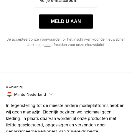
MELD U AAN
Je accepteert onze
voorwaarden
bij het inschrijven voor de nieuwsbrief.
Je kunt je
hier
afmelden voor onze nieuwsbrief.
U winkelt bij
Miinto Nederland
In tegenstelling tot de meeste andere modeplatforms hebben
wij geen magazijn. Eigenlijk bezitten we helemaal geen
kleding. In plaats daarvan worden al onze producten met
liefde geselecteerd, opgeslagen en verzonden door
gepassioneerde verkopers van 's werelds beste