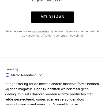
MELD U AAN
Je accepteert onze
voorwaarden
bij het inschrijven voor de nieuwsbrief.
Je kunt je
hier
afmelden voor onze nieuwsbrief.
U winkelt bij
Miinto Nederland
In tegenstelling tot de meeste andere modeplatforms hebben
wij geen magazijn. Eigenlijk bezitten we helemaal geen
kleding. In plaats daarvan worden al onze producten met
liefde geselecteerd, opgeslagen en verzonden door
gepassioneerde verkopers van 's werelds beste