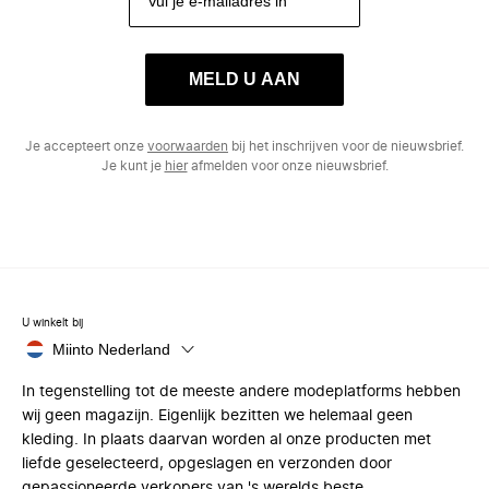
MELD U AAN
Je accepteert onze
voorwaarden
bij het inschrijven voor de nieuwsbrief.
Je kunt je
hier
afmelden voor onze nieuwsbrief.
U winkelt bij
Miinto Nederland
In tegenstelling tot de meeste andere modeplatforms hebben
wij geen magazijn. Eigenlijk bezitten we helemaal geen
kleding. In plaats daarvan worden al onze producten met
liefde geselecteerd, opgeslagen en verzonden door
gepassioneerde verkopers van 's werelds beste