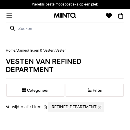
Werelds beste modeboetieks op één plek
Home
/
Dames
/
Truien & Vesten
/
Vesten
VESTEN VAN REFINED
DEPARTMENT
Categorieën
Filter
Verwijder alle filters
REFINED DEPARTMENT