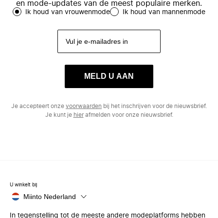
en mode-updates van de meest populaire merken.
Ik houd van vrouwenmode
Ik houd van mannenmode
MELD U AAN
Je accepteert onze
voorwaarden
bij het inschrijven voor de nieuwsbrief.
Je kunt je
hier
afmelden voor onze nieuwsbrief.
U winkelt bij
Miinto Nederland
In tegenstelling tot de meeste andere modeplatforms hebben