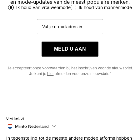
en mode-updates van de meest populaire merken.
Ik houd van vrouwenmode
Ik houd van mannenmode
MELD U AAN
Je accepteert onze
voorwaarden
bij het inschrijven voor de nieuwsbrief.
Je kunt je
hier
afmelden voor onze nieuwsbrief.
U winkelt bij
Miinto Nederland
In tegenstelling tot de meeste andere modeplatforms hebben