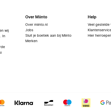
Over Miinto
Help
Over miinto.nl
Veel gestelde
Jobs
Klantenservic
en wij
Sluit je boetiek aan bij Miinto
Hier herroepe
. In
Merken
rde
u