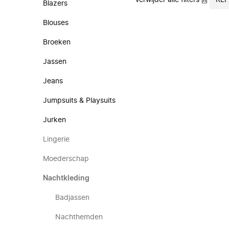
Verwijder alle filters
REF
Blazers
Blouses
Broeken
Jassen
Jeans
Jumpsuits & Playsuits
Jurken
Lingerie
Moederschap
Nachtkleding
Badjassen
Nachthemden