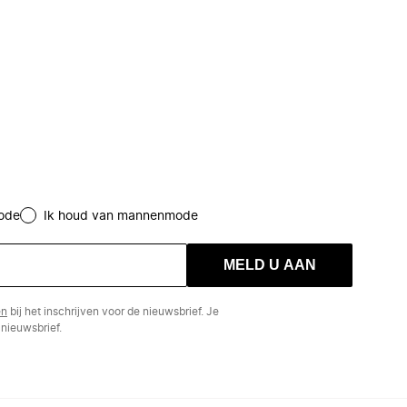
ode
Ik houd van mannenmode
MELD U AAN
en
bij het inschrijven voor de nieuwsbrief. Je
nieuwsbrief.