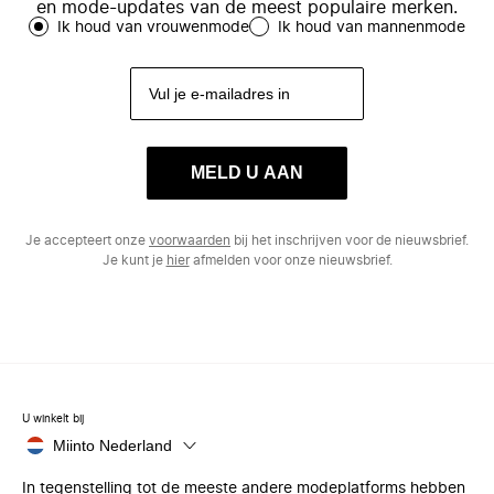
en mode-updates van de meest populaire merken.
Ik houd van vrouwenmode
Ik houd van mannenmode
MELD U AAN
Je accepteert onze
voorwaarden
bij het inschrijven voor de nieuwsbrief.
Je kunt je
hier
afmelden voor onze nieuwsbrief.
U winkelt bij
Miinto Nederland
In tegenstelling tot de meeste andere modeplatforms hebben