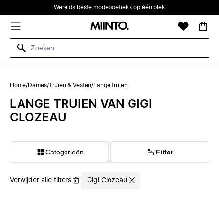
Werelds beste modeboetieks op één plek
Home
/
Dames
/
Truien & Vesten
/
Lange truien
LANGE TRUIEN VAN GIGI
CLOZEAU
Categorieën
Filter
Verwijder alle filters
Gigi Clozeau