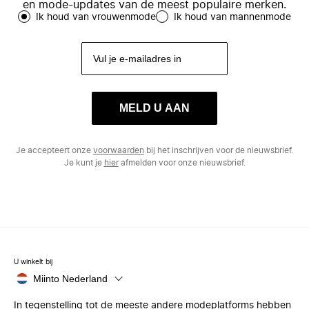
en mode-updates van de meest populaire merken.
Ik houd van vrouwenmode
Ik houd van mannenmode
MELD U AAN
Je accepteert onze
voorwaarden
bij het inschrijven voor de nieuwsbrief.
Je kunt je
hier
afmelden voor onze nieuwsbrief.
U winkelt bij
Miinto Nederland
In tegenstelling tot de meeste andere modeplatforms hebben