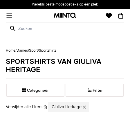
Werelds beste modeboetieks op één plek
Home
/
Dames
/
Sport
/
Sportshirts
SPORTSHIRTS VAN GIULIVA
HERITAGE
Categorieën
Filter
Verwijder alle filters
Giuliva Heritage