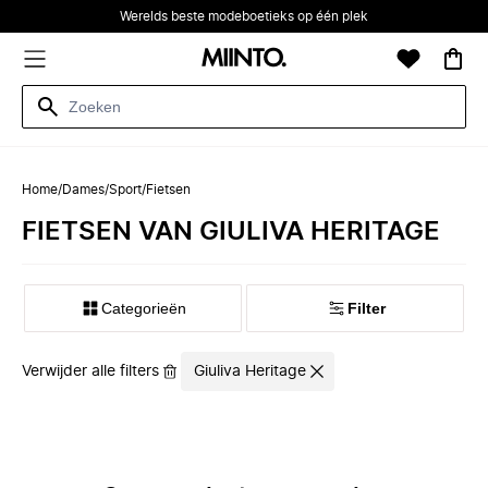
Werelds beste modeboetieks op één plek
Home
/
Dames
/
Sport
/
Fietsen
FIETSEN VAN GIULIVA HERITAGE
Categorieën
Filter
Verwijder alle filters
Giuliva Heritage