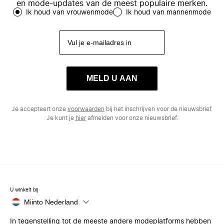
en mode-updates van de meest populaire merken.
Ik houd van vrouwenmode
Ik houd van mannenmode
MELD U AAN
Je accepteert onze
voorwaarden
bij het inschrijven voor de nieuwsbrief.
Je kunt je
hier
afmelden voor onze nieuwsbrief.
U winkelt bij
Miinto Nederland
In tegenstelling tot de meeste andere modeplatforms hebben