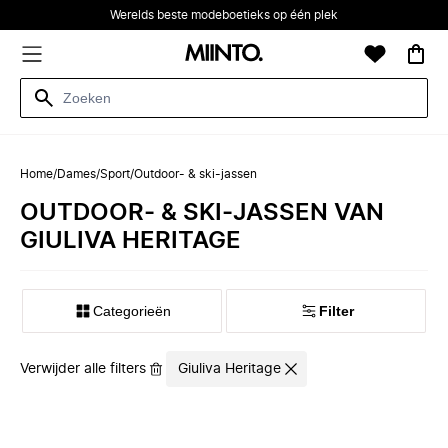
Werelds beste modeboetieks op één plek
Home
/
Dames
/
Sport
/
Outdoor- & ski-jassen
OUTDOOR- & SKI-JASSEN VAN
GIULIVA HERITAGE
Categorieën
Filter
Verwijder alle filters
Giuliva Heritage