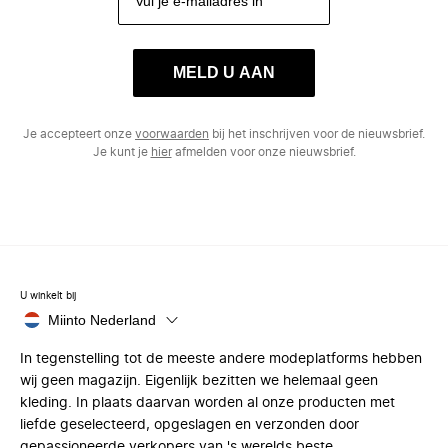
MELD U AAN
Je accepteert onze
voorwaarden
bij het inschrijven voor de nieuwsbrief.
Je kunt je
hier
afmelden voor onze nieuwsbrief.
U winkelt bij
Miinto Nederland
In tegenstelling tot de meeste andere modeplatforms hebben
wij geen magazijn. Eigenlijk bezitten we helemaal geen
kleding. In plaats daarvan worden al onze producten met
liefde geselecteerd, opgeslagen en verzonden door
gepassioneerde verkopers van 's werelds beste