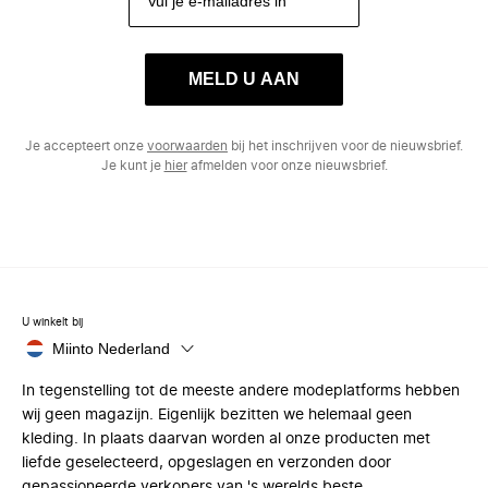
MELD U AAN
Je accepteert onze
voorwaarden
bij het inschrijven voor de nieuwsbrief.
Je kunt je
hier
afmelden voor onze nieuwsbrief.
U winkelt bij
Miinto Nederland
In tegenstelling tot de meeste andere modeplatforms hebben
wij geen magazijn. Eigenlijk bezitten we helemaal geen
kleding. In plaats daarvan worden al onze producten met
liefde geselecteerd, opgeslagen en verzonden door
gepassioneerde verkopers van 's werelds beste