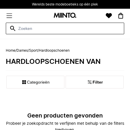
Werelds beste modeboetieks op één plek
Home
/
Dames
/
Sport
/
Hardloopschoenen
HARDLOOPSCHOENEN VAN
Categorieën
Filter
Geen producten gevonden
Probeer je zoekopdracht te verfijnen met behulp van de filters