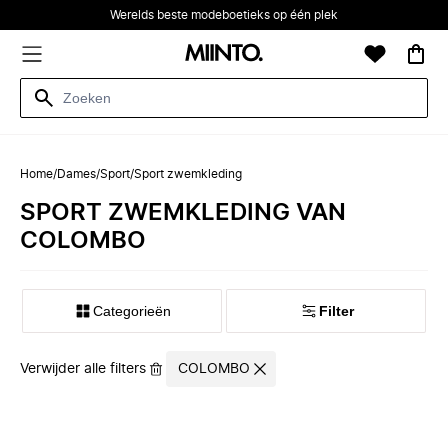
Werelds beste modeboetieks op één plek
Home
/
Dames
/
Sport
/
Sport zwemkleding
SPORT ZWEMKLEDING VAN
COLOMBO
Categorieën
Filter
Verwijder alle filters
COLOMBO