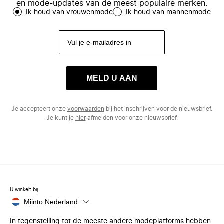
en mode-updates van de meest populaire merken.
Ik houd van vrouwenmode
Ik houd van mannenmode
MELD U AAN
Je accepteert onze
voorwaarden
bij het inschrijven voor de nieuwsbrief.
Je kunt je
hier
afmelden voor onze nieuwsbrief.
U winkelt bij
Miinto Nederland
In tegenstelling tot de meeste andere modeplatforms hebben