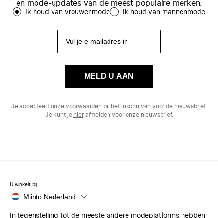
en mode-updates van de meest populaire merken.
Ik houd van vrouwenmode
Ik houd van mannenmode
MELD U AAN
Je accepteert onze
voorwaarden
bij het inschrijven voor de nieuwsbrief.
Je kunt je
hier
afmelden voor onze nieuwsbrief.
U winkelt bij
Miinto Nederland
In tegenstelling tot de meeste andere modeplatforms hebben