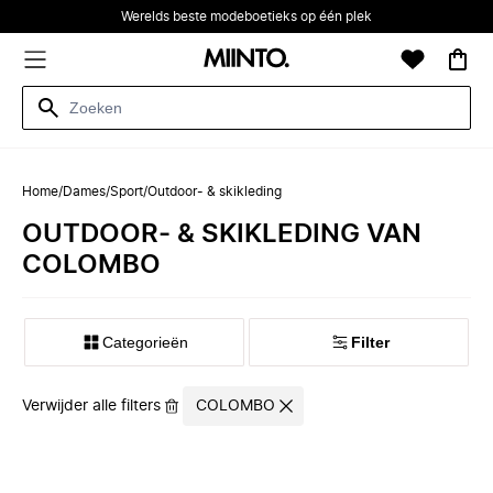
Werelds beste modeboetieks op één plek
Home
/
Dames
/
Sport
/
Outdoor- & skikleding
OUTDOOR- & SKIKLEDING VAN
COLOMBO
Categorieën
Filter
Verwijder alle filters
COLOMBO