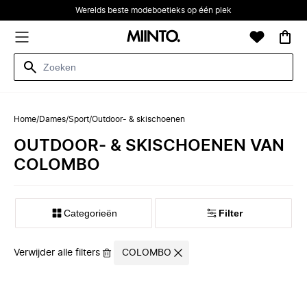
Werelds beste modeboetieks op één plek
Home
/
Dames
/
Sport
/
Outdoor- & skischoenen
OUTDOOR- & SKISCHOENEN VAN
COLOMBO
Categorieën
Filter
Verwijder alle filters
COLOMBO