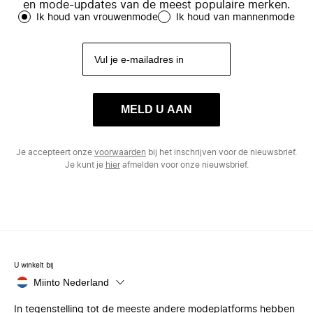
en mode-updates van de meest populaire merken.
Ik houd van vrouwenmode
Ik houd van mannenmode
MELD U AAN
Je accepteert onze
voorwaarden
bij het inschrijven voor de nieuwsbrief.
Je kunt je
hier
afmelden voor onze nieuwsbrief.
U winkelt bij
Miinto Nederland
In tegenstelling tot de meeste andere modeplatforms hebben