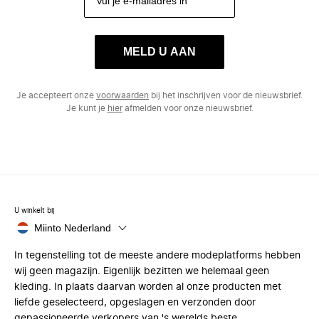
MELD U AAN
Je accepteert onze
voorwaarden
bij het inschrijven voor de nieuwsbrief.
Je kunt je
hier
afmelden voor onze nieuwsbrief.
U winkelt bij
Miinto Nederland
In tegenstelling tot de meeste andere modeplatforms hebben
wij geen magazijn. Eigenlijk bezitten we helemaal geen
kleding. In plaats daarvan worden al onze producten met
liefde geselecteerd, opgeslagen en verzonden door
gepassioneerde verkopers van 's werelds beste