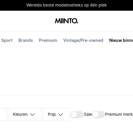
Werelds beste modeboetieks op één plek
Sport
Brands
Premium
Vintage/Pre-owned
Nieuw binn
Kleuren
Prijs
Sale
Premium mer