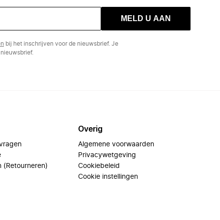
MELD U AAN
en
bij het inschrijven voor de nieuwsbrief. Je
nieuwsbrief.
Overig
 vragen
Algemene voorwaarden
e
Privacywetgeving
n (Retourneren)
Cookiebeleid
Cookie instellingen