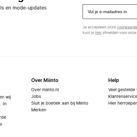
eals en mode-updates
Je accepteert onze
voorwaard
kunt je
hier
afmelden voor onze 
Over Miinto
Help
Over miinto.nl
Veel gestelde
Jobs
Klantenservic
en wij
Sluit je boetiek aan bij Miinto
Hier herroepe
. In
Merken
rde
u