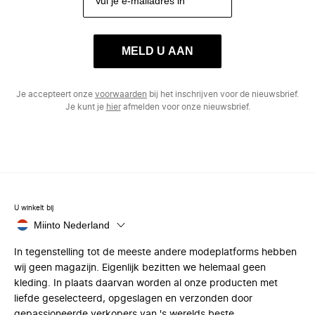
MELD U AAN
Je accepteert onze
voorwaarden
bij het inschrijven voor de nieuwsbrief.
Je kunt je
hier
afmelden voor onze nieuwsbrief.
U winkelt bij
Miinto Nederland
In tegenstelling tot de meeste andere modeplatforms hebben
wij geen magazijn. Eigenlijk bezitten we helemaal geen
kleding. In plaats daarvan worden al onze producten met
liefde geselecteerd, opgeslagen en verzonden door
gepassioneerde verkopers van 's werelds beste