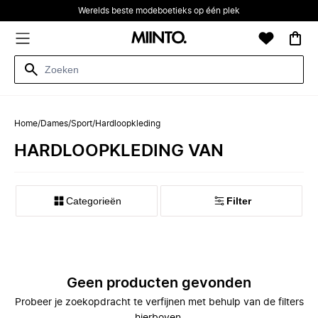
Werelds beste modeboetieks op één plek
Home
/
Dames
/
Sport
/
Hardloopkleding
HARDLOOPKLEDING VAN
Categorieën
Filter
Geen producten gevonden
Probeer je zoekopdracht te verfijnen met behulp van de filters