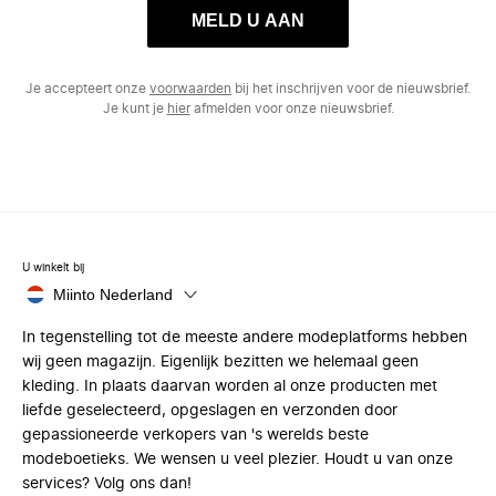
MELD U AAN
Je accepteert onze
voorwaarden
bij het inschrijven voor de nieuwsbrief.
Je kunt je
hier
afmelden voor onze nieuwsbrief.
U winkelt bij
Miinto Nederland
In tegenstelling tot de meeste andere modeplatforms hebben
wij geen magazijn. Eigenlijk bezitten we helemaal geen
kleding. In plaats daarvan worden al onze producten met
liefde geselecteerd, opgeslagen en verzonden door
gepassioneerde verkopers van 's werelds beste
modeboetieks. We wensen u veel plezier. Houdt u van onze
services? Volg ons dan!