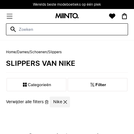
Werelds beste modeboetieks op één plek
Home
/
Dames
/
Schoenen
/
Slippers
SLIPPERS VAN NIKE
Categorieën
Filter
Verwijder alle filters
Nike