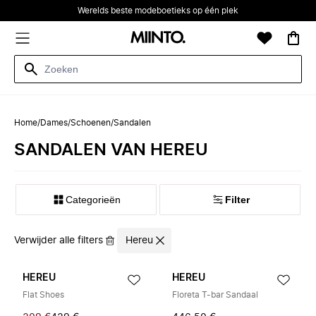
Werelds beste modeboetieks op één plek
Home
/
Dames
/
Schoenen
/
Sandalen
SANDALEN VAN HEREU
Categorieën
Filter
Verwijder alle filters
Hereu
HEREU
HEREU
Flat Shoes
Floreta T-bar Sandaal