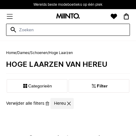
Werelds beste modeboetieks op één plek
Home
/
Dames
/
Schoenen
/
Hoge Laarzen
HOGE LAARZEN VAN HEREU
Categorieën
Filter
Verwijder alle filters
Hereu